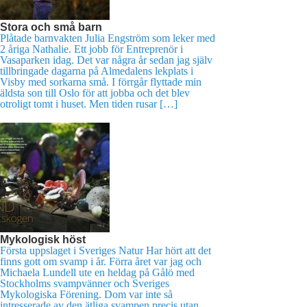
Stora och små barn
Plåtade barnvakten Julia Engström som leker med
2 åriga Nathalie. Ett jobb för Entreprenör i
Vasaparken idag. Det var några år sedan jag själv
tillbringade dagarna på Almedalens lekplats i
Visby med sorkarna små. I förrgår flyttade min
äldsta son till Oslo för att jobba och det blev
otroligt tomt i huset. Men tiden rusar […]
Mykologisk höst
Första uppslaget i Sveriges Natur Har hört att det
finns gott om svamp i år. Förra året var jag och
Michaela Lundell ute en heldag på Gålö med
Stockholms svampvänner och Sveriges
Mykologiska Förening. Dom var inte så
intresserade av den ätliga svampen precis utan