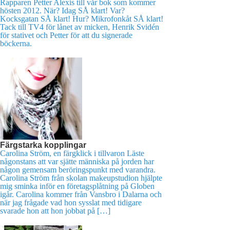
Rapparen Petter Alexis till vår bok som kommer
hösten 2012. När? Idag SÅ klart! Var?
Kocksgatan SÅ klart! Hur? Mikrofonkåt SÅ klart!
Tack till TV4 för lånet av micken, Henrik Svidén
för stativet och Petter för att du signerade
böckerna.
Färgstarka kopplingar
Carolina Ström, en färgklick i tillvaron Läste
någonstans att var sjätte människa på jorden har
någon gemensam beröringspunkt med varandra.
Carolina Ström från skolan makeupstudion hjälpte
mig sminka inför en företagsplåtning på Globen
igår. Carolina kommer från Vansbro i Dalarna och
när jag frågade vad hon sysslat med tidigare
svarade hon att hon jobbat på […]