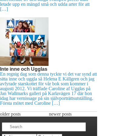
letade upp en mängd små och udda arter för att
[…]
Inte inne och Ugglas
En regnig dag som denna tyckte vi det var synd att
sitta inne och uggla så Helena E Källgren och jag
avfyrade starskottet för vår bok som kommer i
augusti 2012. Vi träffade Caroline af Ugglas på
Jan Wallmarks galleri på Karlavägen 17 där hon
idag har vernissage på sin självporträttsutställing.
Första mötet med Caroline […]
older posts
newer posts