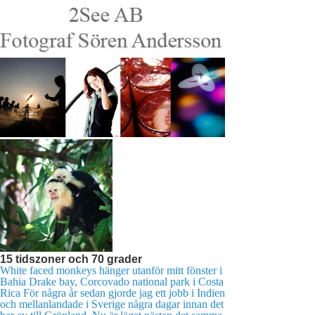
15 tidszoner och 70 grader
White faced monkeys hänger utanför mitt fönster i
Bahia Drake bay, Corcovado national park i Costa
Rica För några år sedan gjorde jag ett jobb i Indien
och mellanlandade i Sverige några dagar innan det