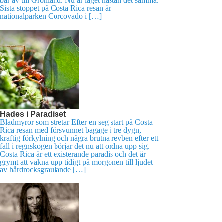
bar av till Grönland. Nu är läget nästan det samma.
Sista stoppet på Costa Rica resan är
nationalparken Corcovado i […]
Hades i Paradiset
Bladmyror som stretar Efter en seg start på Costa
Rica resan med försvunnet bagage i tre dygn,
kraftig förkylning och några brutna revben efter ett
fall i regnskogen börjar det nu att ordna upp sig.
Costa Rica är ett existerande paradis och det är
grymt att vakna upp tidigt på morgonen till ljudet
av hårdrocksgraulande […]