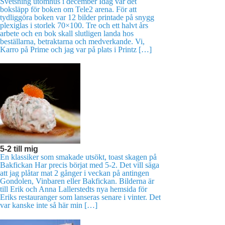
Svetsning utomhus i december Idag var det
boksläpp för boken om Tele2 arena. För att
tydliggöra boken var 12 bilder printade på snygg
plexiglas i storlek 70×100. Tre och ett halvt års
arbete och en bok skall slutligen landa hos
beställarna, betraktarna och medverkande. Vi,
Karro på Prime och jag var på plats i Printz […]
5-2 till mig
En klassiker som smakade utsökt, toast skagen på
Bakfickan Har precis börjat med 5-2. Det vill säga
att jag plåtar mat 2 gånger i veckan på antingen
Gondolen, Vinbaren eller Bakfickan. Bilderna är
till Erik och Anna Lallerstedts nya hemsida för
Eriks restauranger som lanseras senare i vinter. Det
var kanske inte så här min […]