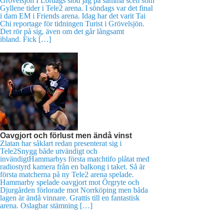
Grövelsjön I Lördags stod jag på samma scen som
Gyllene tider i Tele2 arena. I söndags var det final
i dam EM i Friends arena. Idag har det varit Tai
Chi reportage för tidningen Turist i Grövelsjön.
Det rör på sig, även om det går långsamt
ibland. Fick […]
Oavgjort och förlust men ändå vinst
Zlatan har såklart redan presenterat sig i
Tele2Snygg både utvändigt och
invändigtHammarbys första matchtifo plåtat med
radiostyrd kamera från en balkong i taket. Så är
första matcherna på ny Tele2 arena spelade.
Hammarby spelade oavgjort mot Örgryte och
Djurgården förlorade mot Norrköping men båda
lagen är ändå vinnare. Grattis till en fantastisk
arena. Oslagbar stämning […]