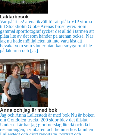
Läktarbesök
Var på Tele2 arena ikväll för att plåta VIP ytorna
till Stockholm Globe Arenas broschyrer. Som
gammal sportfotograf rycker det alltid i tarmen att
plåta lite av det som händer på arenan också. När
jag nu hade möjligheten att inte vara låst att
bevaka vem som vinner utan kan smyga runt lite
på läktarna och […]
Anna och jag är med bok
Jag och Anna Lallerstedt är med bok Nu är boken
om Gondolen tryckt. 200 sidor blev det tillslut.
Under ett år har jag gjort nerslag lite då och då i
restaurangen, i vinbaren och hemma hos familjen
Lallerstedt och gjort reportage, porträtt och