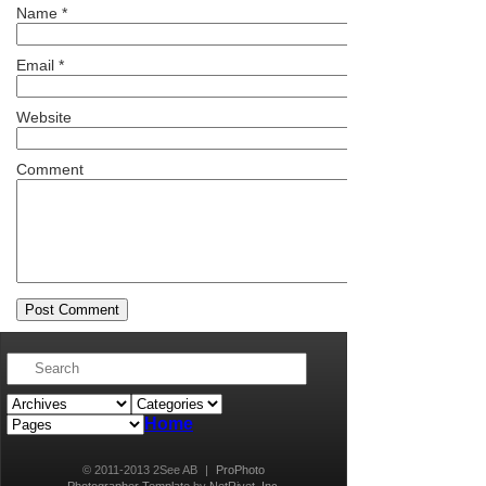
Name
*
Email
*
Website
Comment
Home
© 2011-2013 2See AB
|
ProPhoto
Photographer Template
by
NetRivet, Inc.