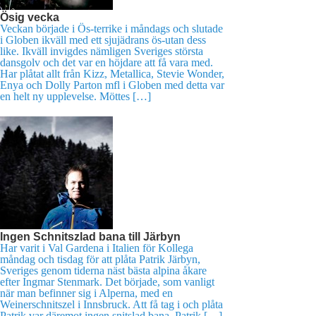
Ösig vecka
Veckan började i Ös-terrike i måndags och slutade
i Globen ikväll med ett sjujädrans ös-utan dess
like. Ikväll invigdes nämligen Sveriges största
dansgolv och det var en höjdare att få vara med.
Har plåtat allt från Kizz, Metallica, Stevie Wonder,
Enya och Dolly Parton mfl i Globen med detta var
en helt ny upplevelse. Möttes […]
Ingen Schnitszlad bana till Järbyn
Har varit i Val Gardena i Italien för Kollega
måndag och tisdag för att plåta Patrik Järbyn,
Sveriges genom tiderna näst bästa alpina åkare
efter Ingmar Stenmark. Det började, som vanligt
när man befinner sig i Alperna, med en
Weinerschnitszel i Innsbruck. Att få tag i och plåta
Patrik var däremot ingen snitslad bana. Patrik […]