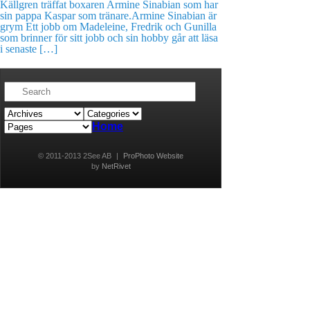
Källgren träffat boxaren Armine Sinabian som har
sin pappa Kaspar som tränare.Armine Sinabian är
grym Ett jobb om Madeleine, Fredrik och Gunilla
som brinner för sitt jobb och sin hobby går att läsa
i senaste […]
Home
© 2011-2013 2See AB
|
ProPhoto Website
by
NetRivet