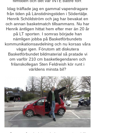
filmtiden och det var INTE bättre förr.
Idag träffade jag en gammal vapendragare
från tiden på Länstidningstiden i Södertälje.
Henrik Schöldström och jag har bevakat en
och annan basketmatch tillsammans. Nu har
Henrik äntligen hittat hem efter mer än 20 år
på LT sporten. I somras började han
nämligen jobba på Basketförbundets
kommunikationsavdelning och nu korsas våra
vägar igen. Förutom att diskutera
Basketförbundet bildmaterial så pratade vi
om varför 210 cm basketlegendaren och
frilanskollegan Sten Feldreish kör runt i
världens minsta bil?