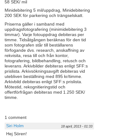
58 SEK/ mil
Minidebitering 5 mil/uppdrag, Minidebitering
200 SEK för parkering och trängselskatt.
Priserna gäller i samband med
uppdragsfotografering (minimidebitering 3
timmar). Varje fotouppdrag debiteras per
timme. Tidsåtgången beräknas för den tid
som fotografen står till beställarens
förfogande dvs. research, anskaffning av
rekvisita, resa till och från kontor,
fotografering, bildbehandling, retusch och
leverans. Arkivbilder debiteras enligt SFF:s
prislista. Arkivsökningsavgift debiteras vid
utebliven beställning med 895 kr/timme.
Arkivbild debiteras enligt SFF:s prislista.
Mötestid, rekognitieringstid och
offertförfrågan debiteras med 1.250 SEK/
timme.
1 comment
Siri Holm
18 april, 2013 - 01:33
Hej Sören!