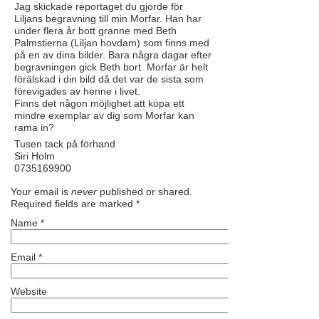
Jag skickade reportaget du gjorde för
Liljans begravning till min Morfar. Han har
under flera år bott granne med Beth
Palmstierna (Liljan hovdam) som finns med
på en av dina bilder. Bara några dagar efter
begravningen gick Beth bort. Morfar är helt
förälskad i din bild då det var de sista som
förevigades av henne i livet.
Finns det någon möjlighet att köpa ett
mindre exemplar av dig som Morfar kan
rama in?
Tusen tack på förhand
Siri Holm
0735169900
Your email is
never
published or shared.
Required fields are marked
*
Name
*
Email
*
Website