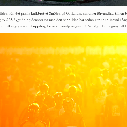
lden från det gamla kalkbrottet Smöjen på Gotland som numer förvandlats till en ba
ag av SAS flygtidning Scanorama men den här bilden har sedan varit publicerad i Va
e juni åker jag även på uppdrag för med Familjemagasinet Äventyr, denna gång till 