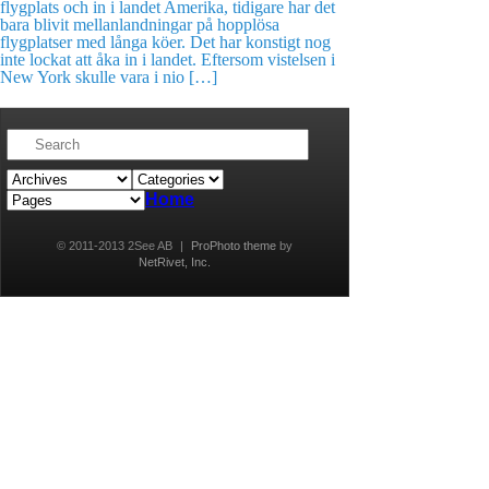
flygplats och in i landet Amerika, tidigare har det
bara blivit mellanlandningar på hopplösa
flygplatser med långa köer. Det har konstigt nog
inte lockat att åka in i landet. Eftersom vistelsen i
New York skulle vara i nio […]
Home
© 2011-2013 2See AB
|
ProPhoto theme
by
NetRivet, Inc.