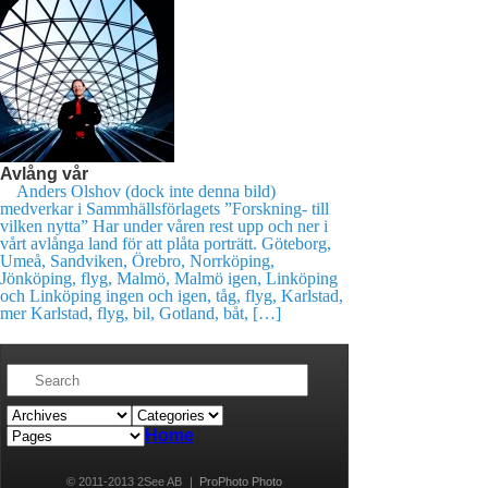
Avlång vår
Anders Olshov (dock inte denna bild)
medverkar i Sammhällsförlagets ”Forskning- till
vilken nytta” Har under våren rest upp och ner i
vårt avlånga land för att plåta porträtt. Göteborg,
Umeå, Sandviken, Örebro, Norrköping,
Jönköping, flyg, Malmö, Malmö igen, Linköping
och Linköping ingen och igen, tåg, flyg, Karlstad,
mer Karlstad, flyg, bil, Gotland, båt, […]
Home
© 2011-2013 2See AB
|
ProPhoto Photo