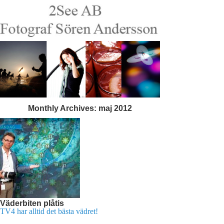
Monthly Archives:
maj 2012
Väderbiten plåtis
TV4 har alltid det bästa vädret!