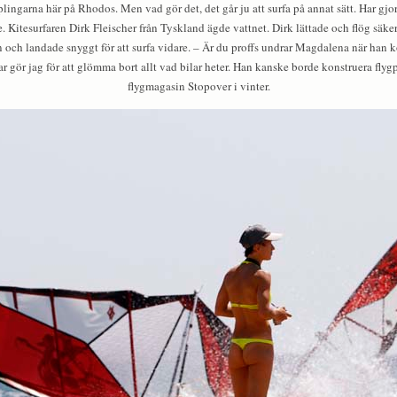
lingarna här på Rhodos. Men vad gör det, det går ju att surfa på annat sätt. Har gjo
fare. Kitesurfaren Dirk Fleischer från Tyskland ägde vattnet. Dirk lättade och flög säk
en och landade snyggt för att surfa vidare. – Är du proffs undrar Magdalena när han k
 gör jag för att glömma bort allt vad bilar heter. Han kanske borde konstruera flygp
flygmagasin Stopover i vinter.