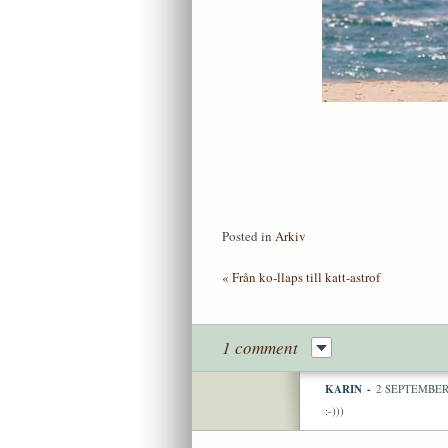
Posted in
Arkiv
«
Från ko-llaps till katt-astrof
1 comment
KARIN
-
2 SEPTEMBER,
:-)))