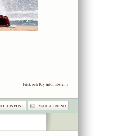
Frisk och Kry inför hösten
»
TO THIS POST
EMAIL A FRIEND