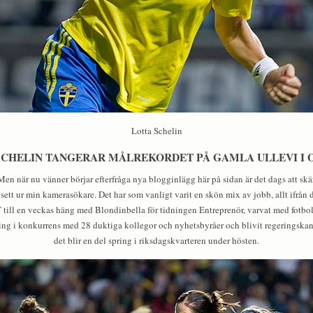
Lotta Schelin
SCHELIN TANGERAR MÅLREKORDET PÅ GAMLA ULLEVI I 
. Men när nu vänner börjar efterfråga nya blogginlägg här på sidan är det dags att skä
t ur min kamerasökare. Det har som vanligt varit en skön mix av jobb, allt ifrån 
 till en veckas häng med Blondinbella för tidningen Entreprenör, varvat med fotbo
ling i konkurrens med 28 duktiga kollegor och nyhetsbyråer och blivit regeringskansl
det blir en del spring i riksdagskvarteren under hösten.