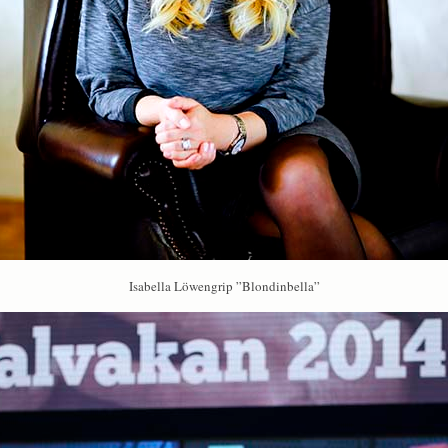
Isabella Löwengrip ”Blondinbella”