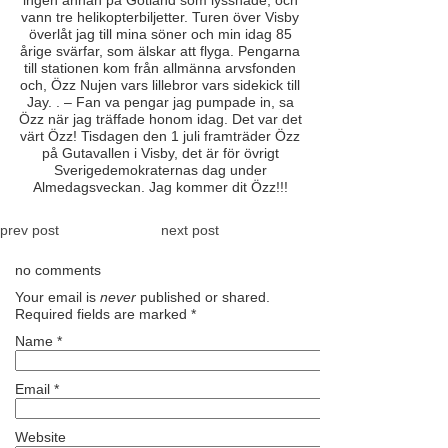
ingen annan på Gotland som lyssnade, och
vann tre helikopterbiljetter. Turen över Visby
överlåt jag till mina söner och min idag 85
årige svärfar, som älskar att flyga. Pengarna
till stationen kom från allmänna arvsfonden
och, Özz Nujen vars lillebror vars sidekick till
Jay. . – Fan va pengar jag pumpade in, sa
Özz när jag träffade honom idag. Det var det
värt Özz! Tisdagen den 1 juli framträder Özz
på Gutavallen i Visby, det är för övrigt
Sverigedemokraternas dag under
Almedagsveckan. Jag kommer dit Özz!!!
prev post
next post
no comments
Your email is
never
published or shared.
Required fields are marked
*
Name
*
Email
*
Website