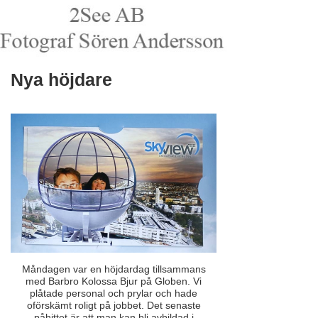
Nya höjdare
Måndagen var en höjdardag tillsammans
med Barbro Kolossa Bjur på Globen. Vi
plåtade personal och prylar och hade
oförskämt roligt på jobbet. Det senaste
påhittet är att man kan bli avbildad i