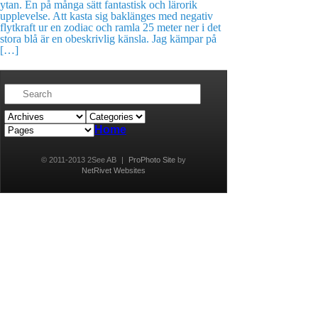
ytan. En på många sätt fantastisk och lärorik
upplevelse. Att kasta sig baklänges med negativ
flytkraft ur en zodiac och ramla 25 meter ner i det
stora blå är en obeskrivlig känsla. Jag kämpar på
[…]
Home
© 2011-2013 2See AB
|
ProPhoto Site
by
NetRivet Websites