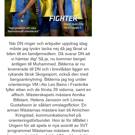
När DN ringer och erbjuder uppdrag idag
måste jag tyvärr tacka nej då jag lånat ut
bilen till en familjemedlem. Då svarar DN att
vi hämtar dig! Så ja, nu kommer berget
äntligen till Muhammed. Bilderna är nu
levererade till DN och i brevlådan ligger en
rykande färsk Skogssport, också den med
bergsanknytning. Bilderna jag tog under
orienterings VM i Aix Les Bains i Frankrike
fyller ettan och de första 39 sidorna, samt en
affisch. Mästerskapets mästare Annika
Billstam, Helena Jansson och Linnea
Gustafsson är såklart omslagsflickor. En
annan Mästarnas mästare kan bli Annichen
Kringstad, kommunikationschef på
orienteringsförbundet. Hon är för tillfället i
Ungern för att spela in nya avsnitt av SVT
programmet Mästarnas mästare. Annichen