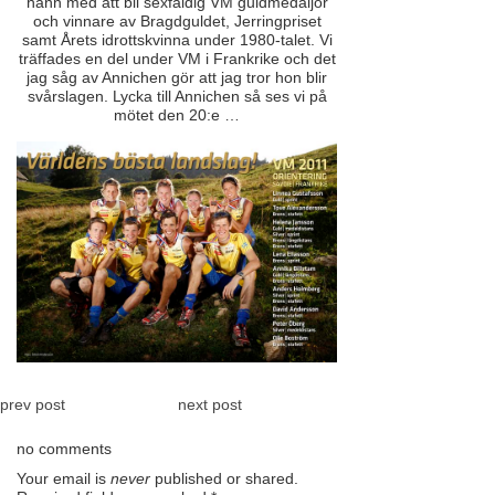
hann med att bli sexfaldig VM guldmedaljör
och vinnare av Bragdguldet, Jerringpriset
samt Årets idrottskvinna under 1980-talet. Vi
träffades en del under VM i Frankrike och det
jag såg av Annichen gör att jag tror hon blir
svårslagen. Lycka till Annichen så ses vi på
mötet den 20:e …
prev post
next post
no comments
Your email is
never
published or shared.