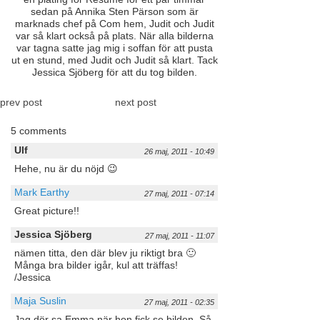
sedan på Annika Sten Pärson som är
marknads chef på Com hem, Judit och Judit
var så klart också på plats. När alla bilderna
var tagna satte jag mig i soffan för att pusta
ut en stund, med Judit och Judit så klart. Tack
Jessica Sjöberg för att du tog bilden.
prev post
next post
5 comments
Ulf
26 maj, 2011 - 10:49
Hehe, nu är du nöjd 😉
Mark Earthy
27 maj, 2011 - 07:14
Great picture!!
Jessica Sjöberg
27 maj, 2011 - 11:07
nämen titta, den där blev ju riktigt bra 🙂
Många bra bilder igår, kul att träffas!
/Jessica
Maja Suslin
27 maj, 2011 - 02:35
Jag dör sa Emma när hon fick se bilden. Så