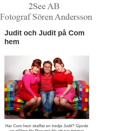
Judit och Judit på Com
hem
Har Com hem skaffat en tredje Judit? Gjorde
en plåting för Resumé för ett par timmar