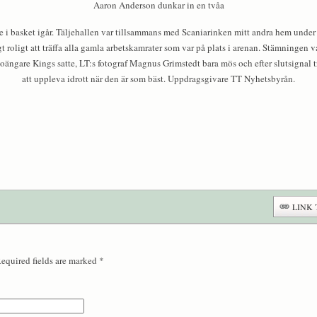
Aaron Anderson dunkar in en tvåa
e i basket igår. Täljehallen var tillsammans med Scaniarinken mitt andra hem unde
gt roligt att träffa alla gamla arbetskamrater som var på plats i arenan. Stämningen
ngare Kings satte, LT:s fotograf Magnus Grimstedt bara mös och efter slutsignal tro
att uppleva idrott när den är som bäst. Uppdragsgivare TT Nyhetsbyrån.
LINK 
Required fields are marked
*