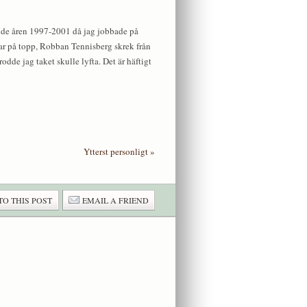
r de åren 1997-2001 då jag jobbade på
 var på topp, Robban Tennisberg skrek från
dde jag taket skulle lyfta. Det är häftigt
Ytterst personligt
»
TO THIS POST
EMAIL A FRIEND