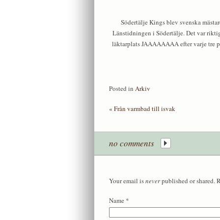
Södertälje Kings blev svenska mästar
Länstidningen i Södertälje. Det var rikti
läktarplats JAAAAAAAA efter varje tre poä
Posted in
Arkiv
«
Från varmbad till isvak
no comments
Your email is
never
published or shared. 
Name
*