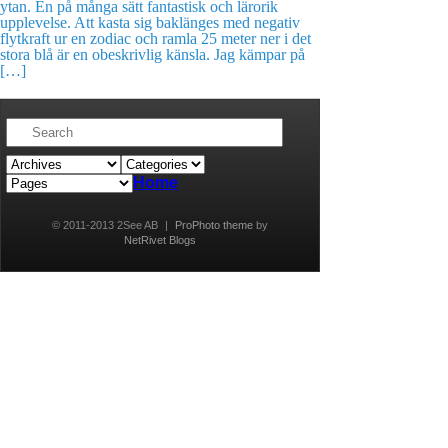
ytan. En på många sätt fantastisk och lärorik
upplevelse. Att kasta sig baklänges med negativ
flytkraft ur en zodiac och ramla 25 meter ner i det
stora blå är en obeskrivlig känsla. Jag kämpar på
[…]
Home
© 2011-2013 2See AB
|
ProPhoto theme
by
NetRivet Blogs