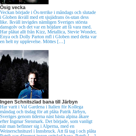
Ösig vecka
Veckan började i Ös-terrike i måndags och slutade
i Globen ikväll med ett sjujädrans ös-utan dess
like. Ikväll invigdes nämligen Sveriges största
dansgolv och det var en höjdare att få vara med.
Har plåtat allt från Kizz, Metallica, Stevie Wonder,
Enya och Dolly Parton mfl i Globen med detta var
en helt ny upplevelse. Möttes […]
Ingen Schnitszlad bana till Järbyn
Har varit i Val Gardena i Italien för Kollega
måndag och tisdag för att plåta Patrik Järbyn,
Sveriges genom tiderna näst bästa alpina åkare
efter Ingmar Stenmark. Det började, som vanligt
när man befinner sig i Alperna, med en
Weinerschnitszel i Innsbruck. Att få tag i och plåta
Patrik var däremot ingen snitslad bana. Patrik […]