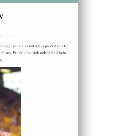
W
raget var självklart fokus på Zlatan. Det
å sen. Ett äkta hattrick och så höll hela
n.