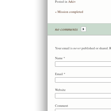
Posted in
Arkiv
«
Mission completed
no comments
Your email is
never
published or shared. 
Name
*
Email
*
Website
Comment