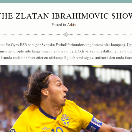
THE ZLATAN IBRAHIMOVIC SHO
Posted in
Arkiv
arbetet för Gyro HSR som gör Svenska Fotbollförbundets ungdomsskolas kampanj. Uppd
men det dröjde inte länge innan han blev inbytt. Och vilken föreställning han bjöd p
åsunda andan när han efter en närkamp låg och vred sig av smärtor i den onda fote