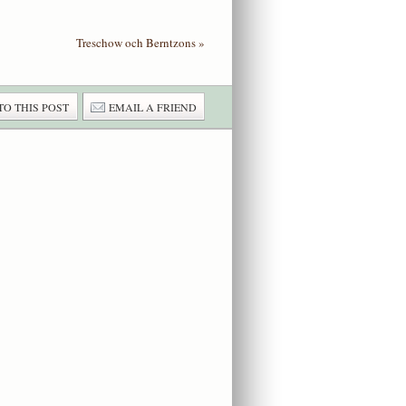
Treschow och Berntzons
»
TO THIS POST
EMAIL A FRIEND