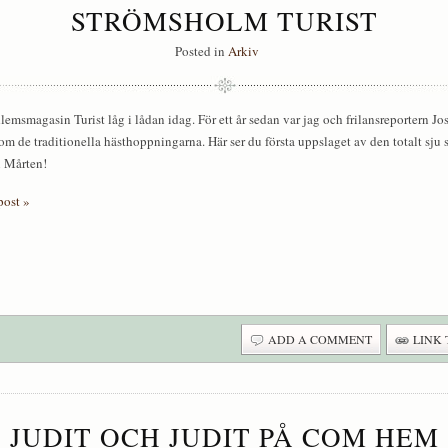
STRÖMSHOLM TURIST
Posted in
Arkiv
emsmagasin Turist låg i lådan idag. För ett år sedan var jag och frilansreportern Jos
om de traditionella hästhoppningarna. Här ser du första uppslaget av den totalt sju s
 Mårten!
post »
ADD A COMMENT
LINK 
JUDIT OCH JUDIT PÅ COM HEM