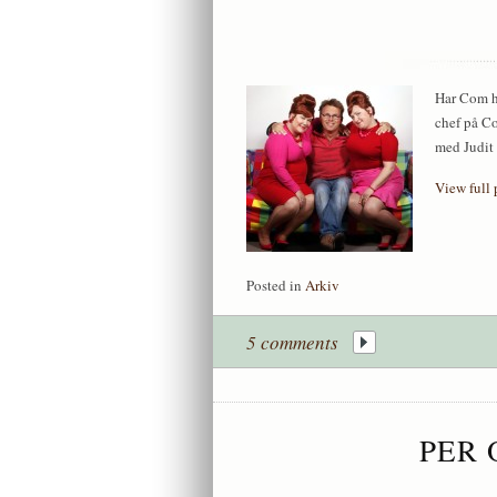
Har Com he
chef på Co
med Judit
View full 
Posted in
Arkiv
5 comments
PER 