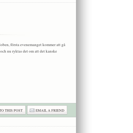
Globen, första evenemanget kommer att gå
 och nu ryktas det om att det kanske
TO THIS POST
EMAIL A FRIEND