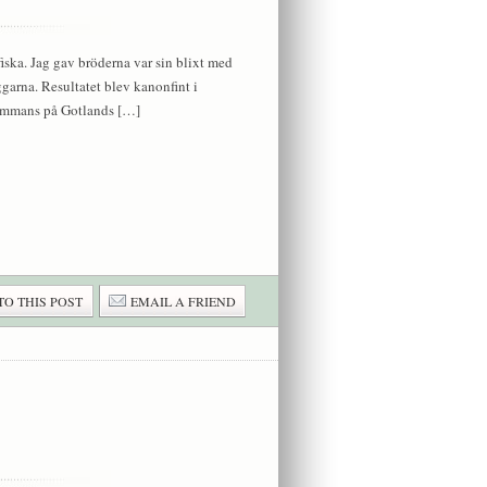
ska. Jag gav bröderna var sin blixt med
garna. Resultatet blev kanonfint i
sammans på Gotlands […]
TO THIS POST
EMAIL A FRIEND