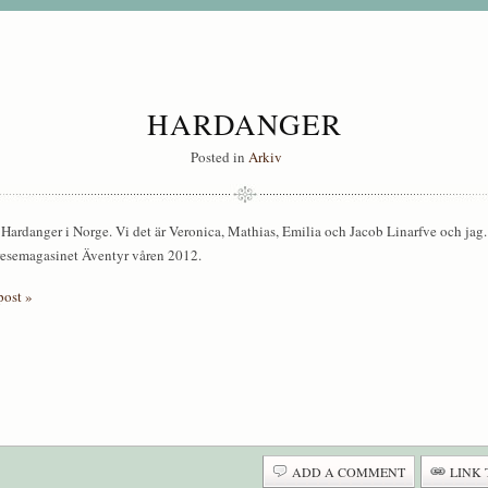
HARDANGER
Posted in
Arkiv
i Hardanger i Norge. Vi det är Veronica, Mathias, Emilia och Jacob Linarfve och jag. 
resemagasinet Äventyr våren 2012.
post »
ADD A COMMENT
LINK 