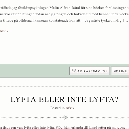
 träffade jag föräldrapsykologen Malin Alfvén, känd för sina böcker, föreläsninga
nervös inför plåtingen redan när jag ringde och bokade tid med henne i förra vecka
n tittade på bilderna i kameran konstaterade hon att: – Jag måste tycka om dig, […
post »
ADD A COMMENT
LINK 
LYFTA ELLER INTE LYFTA?
Posted in
Arkiv
a tisdagen var: lyfta eller inte lyfta. Flög från Arlanda till Landvetter på morgonen 