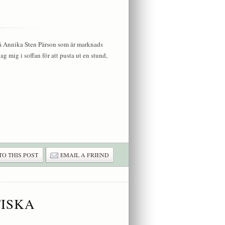
på Annika Sten Pärson som är marknads
ag mig i soffan för att pusta ut en stund,
TO THIS POST
EMAIL A FRIEND
FISKA