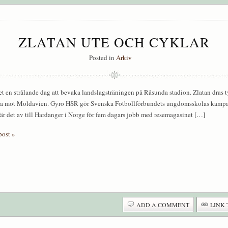
ZLATAN UTE OCH CYKLAR
Posted in
Arkiv
et en strålande dag att bevaka landslagsträningen på Råsunda stadion. Zlatan dras t
a mot Moldavien. Gyro HSR gör Svenska Fotbollförbundets ungdomsskolas kampanj o
r det av till Hardanger i Norge för fem dagars jobb med resemagasinet […]
post »
ADD A COMMENT
LINK 