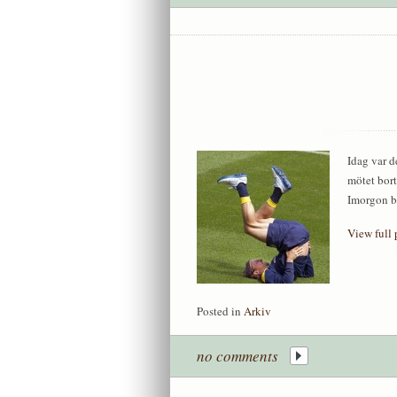
Idag var d
mötet bort
Imorgon bä
View full 
Posted in
Arkiv
no comments