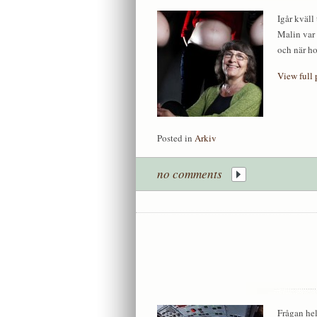
Igår kväll
Malin var 
och när ho
View full 
Posted in
Arkiv
no comments
Frågan hel