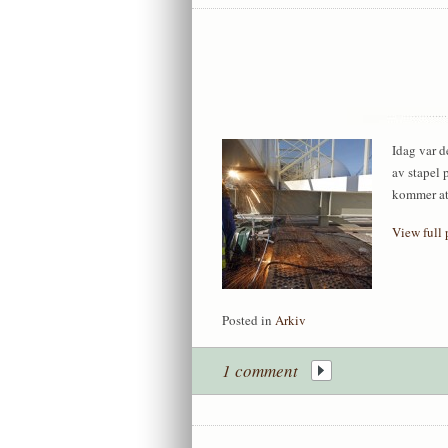
Idag var d
av stapel 
kommer at
View full 
Posted in
Arkiv
1 comment