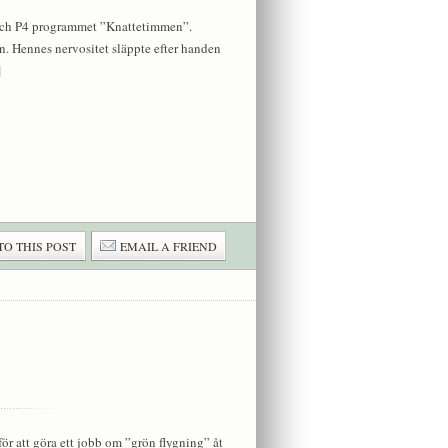
r och P4 programmet ”Knattetimmen”.
n. Hennes nervositet släppte efter handen
]
TO THIS POST
EMAIL A FRIEND
för att göra ett jobb om ”grön flygning” åt