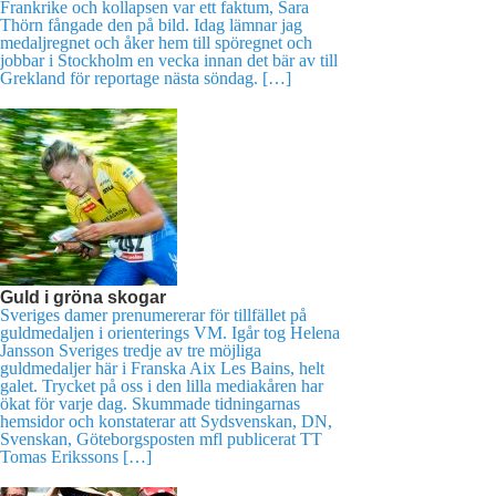
Frankrike och kollapsen var ett faktum, Sara
Thörn fångade den på bild. Idag lämnar jag
medaljregnet och åker hem till spöregnet och
jobbar i Stockholm en vecka innan det bär av till
Grekland för reportage nästa söndag. […]
Guld i gröna skogar
Sveriges damer prenumererar för tillfället på
guldmedaljen i orienterings VM. Igår tog Helena
Jansson Sveriges tredje av tre möjliga
guldmedaljer här i Franska Aix Les Bains, helt
galet. Trycket på oss i den lilla mediakåren har
ökat för varje dag. Skummade tidningarnas
hemsidor och konstaterar att Sydsvenskan, DN,
Svenskan, Göteborgsposten mfl publicerat TT
Tomas Erikssons […]