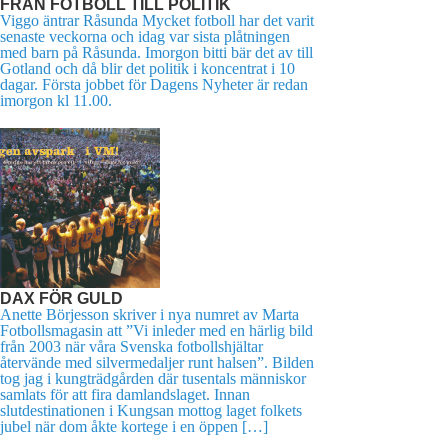
FRÅN FOTBOLL TILL POLITIK
Viggo äntrar Råsunda Mycket fotboll har det varit
senaste veckorna och idag var sista plåtningen
med barn på Råsunda. Imorgon bitti bär det av till
Gotland och då blir det politik i koncentrat i 10
dagar. Första jobbet för Dagens Nyheter är redan
imorgon kl 11.00.
DAX FÖR GULD
Anette Börjesson skriver i nya numret av Marta
Fotbollsmagasin att ”Vi inleder med en härlig bild
från 2003 när våra Svenska fotbollshjältar
återvände med silvermedaljer runt halsen”. Bilden
tog jag i kungträdgården där tusentals människor
samlats för att fira damlandslaget. Innan
slutdestinationen i Kungsan mottog laget folkets
jubel när dom åkte kortege i en öppen […]