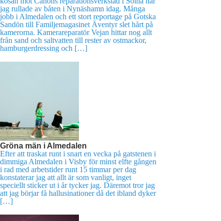
kosan mot Canons reparationsverkstad i Solna när
jag rullade av båten i Nynäshamn idag. Många
jobb i Almedalen och ett stort reportage på Gotska
Sandön till Familjemagasinet Äventyr slet hårt på
kamerorna. Kamerareparatör Vejan hittar nog allt
från sand och saltvatten till rester av ostmackor,
hamburgerdressing och […]
Gröna män i Almedalen
Efter att traskat runt i snart en vecka på gatstenen i
dimmiga Almedalen i Visby för minst elfte gången
i rad med arbetstider runt 15 timmar per dag
konstaterar jag att allt är som vanligt, inget
speciellt sticker ut i år tycker jag. Däremot tror jag
att jag börjar få hallusinationer då det ibland dyker
[…]