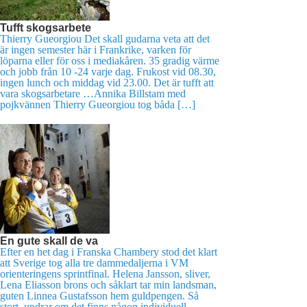
Tufft skogsarbete
Thierry Gueorgiou Det skall gudarna veta att det
är ingen semester här i Frankrike, varken för
löparna eller för oss i mediakåren. 35 gradig värme
och jobb från 10 -24 varje dag. Frukost vid 08.30,
ingen lunch och middag vid 23.00. Det är tufft att
vara skogsarbetare …Annika Billstam med
pojkvännen Thierry Gueorgiou tog båda […]
En gute skall de va
Efter en het dag i Franska Chambery stod det klart
att Sverige tog alla tre dammedaljerna i VM
orienteringens sprintfinal. Helena Jansson, sliver,
Lena Eliasson brons och såklart tar min landsman,
guten Linnea Gustafsson hem guldpengen. Så
stort, undrar om det finns någon individuell