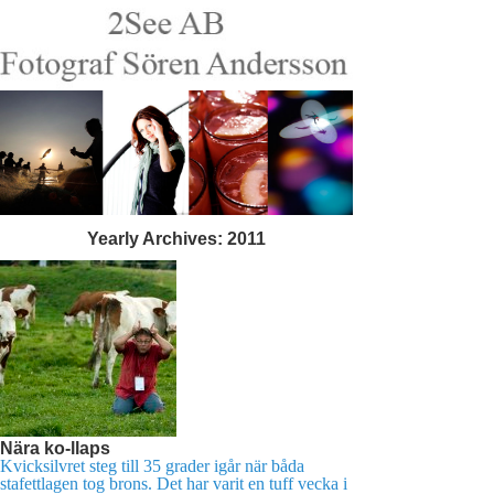
Yearly Archives:
2011
Nära ko-llaps
Kvicksilvret steg till 35 grader igår när båda
stafettlagen tog brons. Det har varit en tuff vecka i