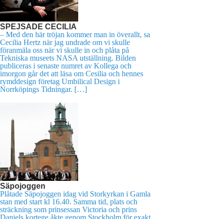
SPEJSADE CECILIA
– Med den här tröjan kommer man in överallt, sa
Cecilia Hertz när jag undrade om vi skulle
föranmäla oss när vi skulle in och plåta på
Tekniska museets NASA utställning. Bilden
publiceras i senaste numret av Kollega och
imorgon går det att läsa om Cesilia och hennes
rymddesign företag Umbilical Design i
Norrköpings Tidningar. […]
Säpojoggen
Plåtade Säpojoggen idag vid Storkyrkan i Gamla
stan med start kl 16.40. Samma tid, plats och
sträckning som prinsessan Victoria och prins
Daniels kortege åkte genom Stockholm för exakt