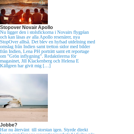
Stopover Novair Apollo
Nu ligger den i stolsfickorna i Novairs flygplan
och kan läsas av alla Apollo resenärer, nya
StopOver alltså. Det blev en hyfsad utdelning med
omslag från Indien samt tretton sidor med bilder
från Indien, Lena PH porträtt samt ett reportage
om ”Grön inflygning”. Redaktörerna för
magasinet, Jill Klackenberg och Helena E
Källgren har givit mig […]
Jobbe?
Har nu återvänt till storstan igen. Styrde direkt