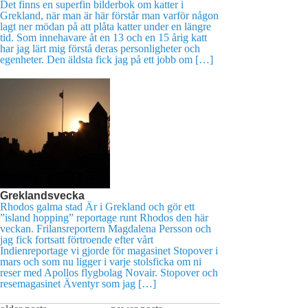
Det finns en superfin bilderbok om katter i
Grekland, när man är här förstår man varför någon
lagt ner mödan på att plåta katter under en längre
tid. Som innehavare åt en 13 och en 15 årig katt
har jag lärt mig förstå deras personligheter och
egenheter. Den äldsta fick jag på ett jobb om […]
Greklandsvecka
Rhodos galma stad Är i Grekland och gör ett
”island hopping” reportage runt Rhodos den här
veckan. Frilansreportern Magdalena Persson och
jag fick fortsatt förtroende efter vårt
Indienreportage vi gjorde för magasinet Stopover i
mars och som nu ligger i varje stolsficka om ni
reser med Apollos flygbolag Novair. Stopover och
resemagasinet Äventyr som jag […]