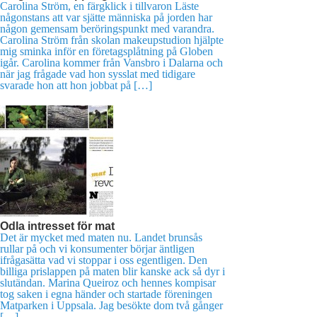
Carolina Ström, en färgklick i tillvaron Läste
någonstans att var sjätte människa på jorden har
någon gemensam beröringspunkt med varandra.
Carolina Ström från skolan makeupstudion hjälpte
mig sminka inför en företagsplåtning på Globen
igår. Carolina kommer från Vansbro i Dalarna och
när jag frågade vad hon sysslat med tidigare
svarade hon att hon jobbat på […]
Odla intresset för mat
Det är mycket med maten nu. Landet brunsås
rullar på och vi konsumenter börjar äntligen
ifrågasätta vad vi stoppar i oss egentligen. Den
billiga prislappen på maten blir kanske ack så dyr i
slutändan. Marina Queiroz och hennes kompisar
tog saken i egna händer och startade föreningen
Matparken i Uppsala. Jag besökte dom två gånger
[…]