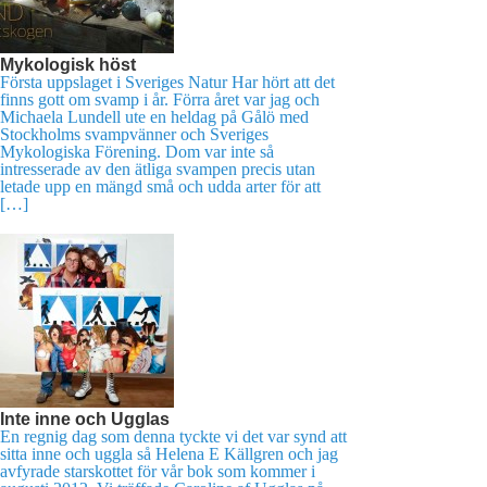
Mykologisk höst
Första uppslaget i Sveriges Natur Har hört att det
finns gott om svamp i år. Förra året var jag och
Michaela Lundell ute en heldag på Gålö med
Stockholms svampvänner och Sveriges
Mykologiska Förening. Dom var inte så
intresserade av den ätliga svampen precis utan
letade upp en mängd små och udda arter för att
[…]
Inte inne och Ugglas
En regnig dag som denna tyckte vi det var synd att
sitta inne och uggla så Helena E Källgren och jag
avfyrade starskottet för vår bok som kommer i