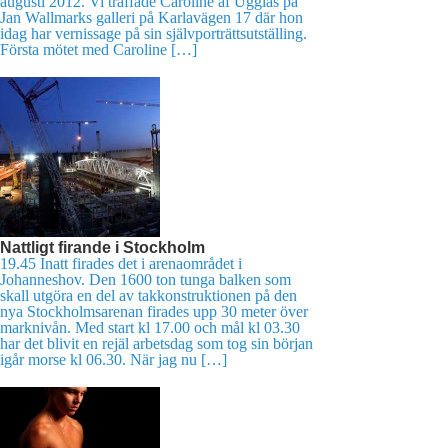
augusti 2012. Vi träffade Caroline af Ugglas på
Jan Wallmarks galleri på Karlavägen 17 där hon
idag har vernissage på sin självporträttsutställing.
Första mötet med Caroline […]
Nattligt firande i Stockholm
19.45 Inatt firades det i arenaområdet i
Johanneshov. Den 1600 ton tunga balken som
skall utgöra en del av takkonstruktionen på den
nya Stockholmsarenan firades upp 30 meter över
marknivån. Med start kl 17.00 och mål kl 03.30
har det blivit en rejäl arbetsdag som tog sin början
igår morse kl 06.30. När jag nu […]