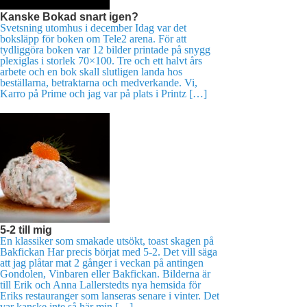
Kanske Bokad snart igen?
Svetsning utomhus i december Idag var det
boksläpp för boken om Tele2 arena. För att
tydliggöra boken var 12 bilder printade på snygg
plexiglas i storlek 70×100. Tre och ett halvt års
arbete och en bok skall slutligen landa hos
beställarna, betraktarna och medverkande. Vi,
Karro på Prime och jag var på plats i Printz […]
5-2 till mig
En klassiker som smakade utsökt, toast skagen på
Bakfickan Har precis börjat med 5-2. Det vill säga
att jag plåtar mat 2 gånger i veckan på antingen
Gondolen, Vinbaren eller Bakfickan. Bilderna är
till Erik och Anna Lallerstedts nya hemsida för
Eriks restauranger som lanseras senare i vinter. Det
var kanske inte så här min […]