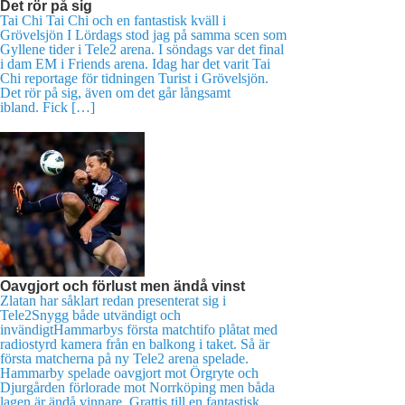
Det rör på sig
Tai Chi Tai Chi och en fantastisk kväll i
Grövelsjön I Lördags stod jag på samma scen som
Gyllene tider i Tele2 arena. I söndags var det final
i dam EM i Friends arena. Idag har det varit Tai
Chi reportage för tidningen Turist i Grövelsjön.
Det rör på sig, även om det går långsamt
ibland. Fick […]
Oavgjort och förlust men ändå vinst
Zlatan har såklart redan presenterat sig i
Tele2Snygg både utvändigt och
invändigtHammarbys första matchtifo plåtat med
radiostyrd kamera från en balkong i taket. Så är
första matcherna på ny Tele2 arena spelade.
Hammarby spelade oavgjort mot Örgryte och
Djurgården förlorade mot Norrköping men båda
lagen är ändå vinnare. Grattis till en fantastisk