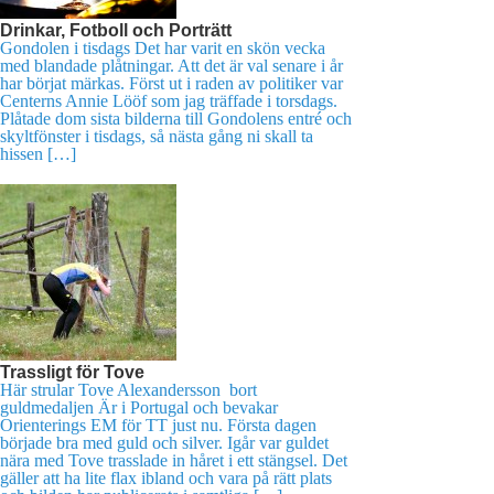
Drinkar, Fotboll och Porträtt
Gondolen i tisdags Det har varit en skön vecka
med blandade plåtningar. Att det är val senare i år
har börjat märkas. Först ut i raden av politiker var
Centerns Annie Lööf som jag träffade i torsdags.
Plåtade dom sista bilderna till Gondolens entré och
skyltfönster i tisdags, så nästa gång ni skall ta
hissen […]
Trassligt för Tove
Här strular Tove Alexandersson bort
guldmedaljen Är i Portugal och bevakar
Orienterings EM för TT just nu. Första dagen
började bra med guld och silver. Igår var guldet
nära med Tove trasslade in håret i ett stängsel. Det
gäller att ha lite flax ibland och vara på rätt plats