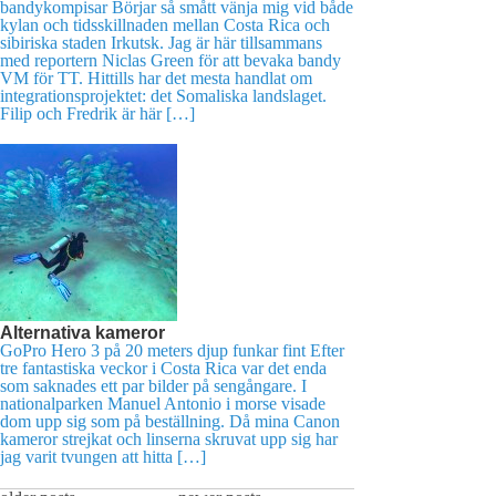
bandykompisar Börjar så smått vänja mig vid både
kylan och tidsskillnaden mellan Costa Rica och
sibiriska staden Irkutsk. Jag är här tillsammans
med reportern Niclas Green för att bevaka bandy
VM för TT. Hittills har det mesta handlat om
integrationsprojektet: det Somaliska landslaget.
Filip och Fredrik är här […]
Alternativa kameror
GoPro Hero 3 på 20 meters djup funkar fint Efter
tre fantastiska veckor i Costa Rica var det enda
som saknades ett par bilder på sengångare. I
nationalparken Manuel Antonio i morse visade
dom upp sig som på beställning. Då mina Canon
kameror strejkat och linserna skruvat upp sig har
jag varit tvungen att hitta […]